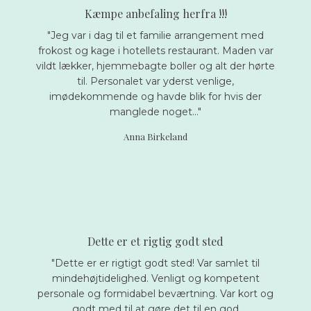
Kæmpe anbefa​ling herfra !!!
"Jeg var i dag til et familie arrangement med
frokost og kage i hotellets restaurant. Maden var
vildt lækker, hjemmebagte boller og alt der hørte
til. Personalet var yderst venlige,
imødekommende og havde blik for hvis der
manglede noget..."
Anna Birkeland
Dette er et rigtig godt sted
"Dette er er rigtigt godt sted! Var samlet til
mindehøjtidelighed. Venligt og kompetent
personale og formidabel beværtning. Var kort og
godt med til at gøre det til en god