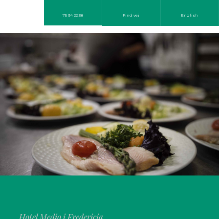
75 94 22 38
Find vej
English
​Hotel Medio i Fredericia