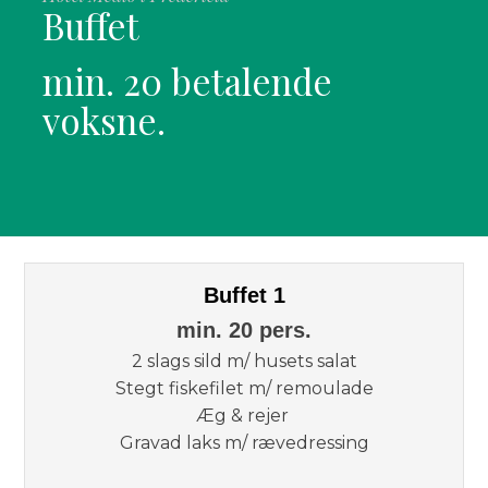
Buffet
min. 20 betalende
voksne.
Buffet 1​
​min. 20 pers.
2 slags sild m/ husets salat
Stegt fiskefilet m/ remoulade
Æg & rejer
Gravad laks​ m/ rævedressing