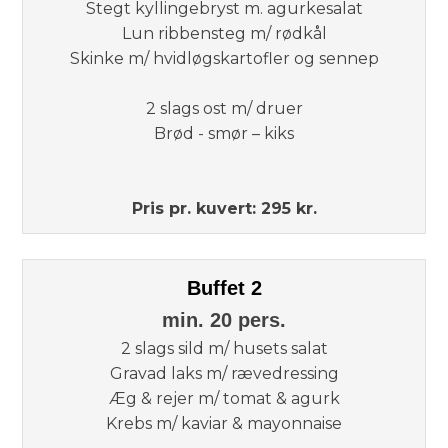
Stegt kyllingebryst m. agurkesalat
Lun ribbensteg m/ rødkål
Skinke m/ hvidløgskartofler og sennep​
2 slags ost m/ druer
Brød - smør – kiks​
Pris pr. kuvert:​ 295 kr.
Buffet 2
​min. 20 pers.
2 slags sild m/ husets salat
Gravad laks m/ rævedressing
Æg & rejer m/ tomat & agurk
Krebs m/ kaviar & mayonnaise​