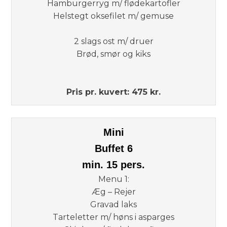
Hamburgerryg m/ flødekartofler
Helstegt oksefilet m/ gemuse
2 slags ost m/ druer
Brød, smør og kiks
Pris pr. kuvert: 475 kr.
Mini
Buffet 6
min. 15 pers.
Menu 1:
Æg – Rejer
Gravad laks
Tarteletter m/ høns i asparges